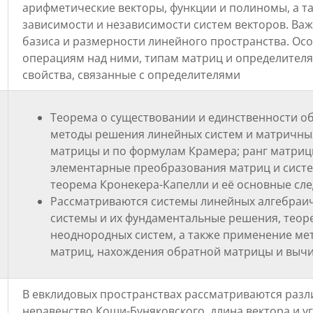
арифметические векторы, функции и полиномы, а т
зависимости и независимости систем векторов. Ва
базиса и размерности линейного пространства. Ос
операциям над ними, типам матриц и определителя
свойства, связанные с определителями
Теорема о существовании и единственности о
методы решения линейных систем и матричны
матрицы и по формулам Крамера; ранг матриц
элементарные преобразования матриц и систем
теорема Кронекера-Капелли и её основные сле
Рассматриваются системы линейных алгебраи
системы и их фундаментальные решения, теор
неоднородных систем, а также применение мет
матриц, нахождения обратной матрицы и выч
В евклидовых пространствах рассматриваются разл
неравенство Коши-Буняковского, длина вектора и у