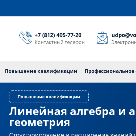
+7 (812) 495-77-20
udpo@vo
Контактный телефон
Электронн
кольникам
Переподготовка
Повышение квалиф
Повышение квалификации
Профессиональное 
Линейная алгебра и 
Повышение квалификации
геометрия
Структурирование и расширение знаний 