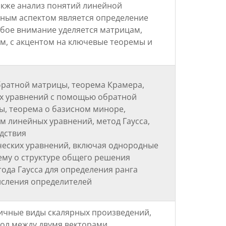
акже анализ понятий линейной
жным аспектом является определение
обое внимание уделяется матрицам,
м, с акцентом на ключевые теоремы и
братной матрицы, теорема Крамера,
х уравнений с помощью обратной
ы, теорема о базисном миноре,
 линейных уравнений, метод Гаусса,
дствия
ческих уравнений, включая однородные
ему о структуре общего решения
ода Гаусса для определения ранга
исления определителей
ичные виды скалярных произведений,
гол между двумя векторами,