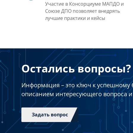
Участие в Консорциуме МАПДО и
Союзе ДПО позволяет внедрять
лучшие практики и кейсы
Остались вопросы? 
Информация – это ключ к успешному 
описанием интересующего вопроса и
Задать вопрос