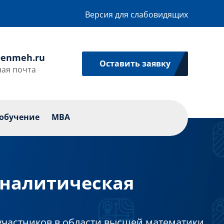
Версия для слабовидящих
enmeh.ru
Оставить заявку
ая почта
икации
Профессиональное обучение
MBA
обучение
MBA
аналитическая
участников в области высшей математики