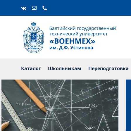
Skip
to
content
Каталог
Ш
Каталог
Школьникам
Переподготовка