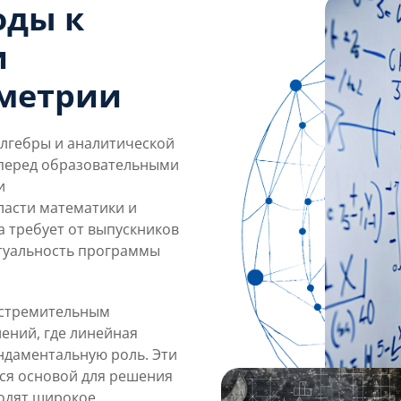
оды к
и
ометрии
лгебры и аналитической
 перед образовательными
и
ласти математики и
 требует от выпускников
актуальность программы
 стремительным
ений, где линейная
ндаментальную роль. Эти
ся основой для решения
ходят широкое