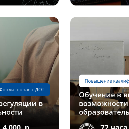
Повышение квали
Форма: очная с ДОТ
Обучение в 
регуляции в
возможности
ьности
образовател
4 000
р.
72 часа