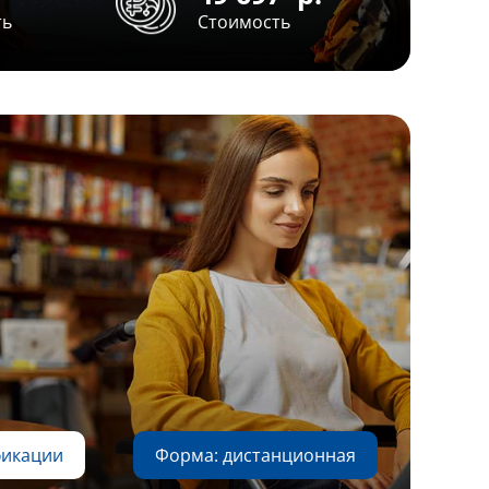
ть
Стоимость
фикации
Форма: дистанционная