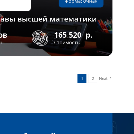
Форма: очная
лавы высшей математики
ов
165 520
р.
ть
Стоимость
1
2
Next