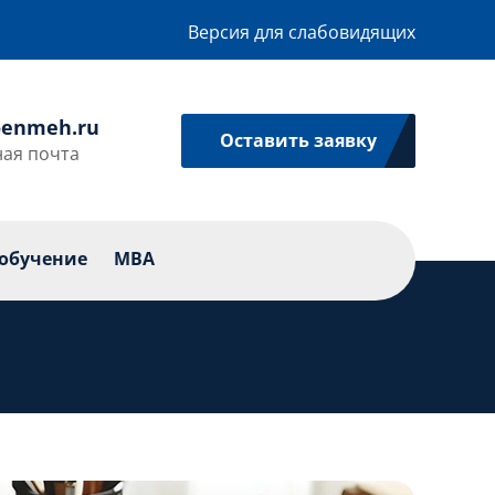
Версия для слабовидящих
enmeh.ru
Оставить заявку
ая почта
икации
Профессиональное обучение
MBA
обучение
MBA