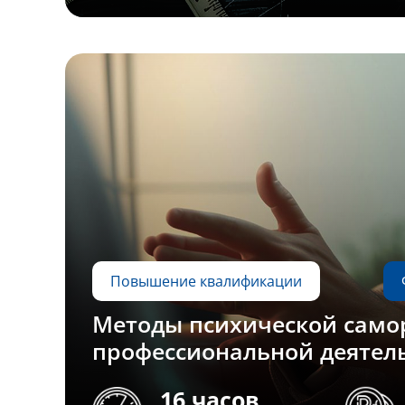
Повышение квалификации
Методы психической само
профессиональной деятел
16 часов