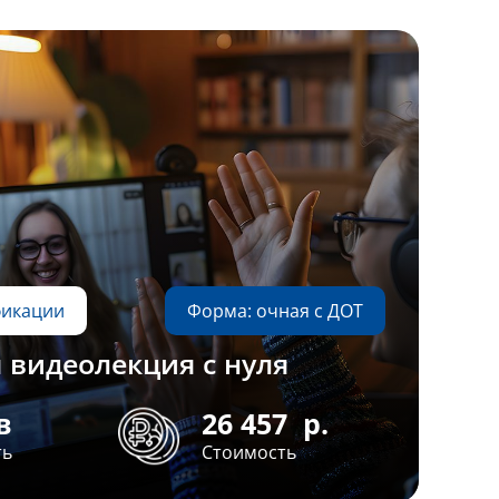
фикации
Форма: очная с ДОТ
 видеолекция с нуля
в
26 457
р.
ть
Стоимость