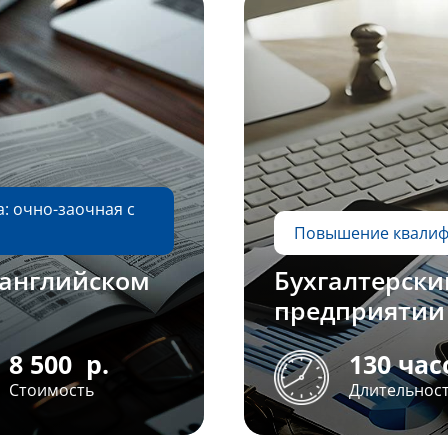
: очно-заочная с
Повышение квали
 английском
Бухгалтерски
предприятии
8 500
р.
130 час
Стоимость
Длительнос