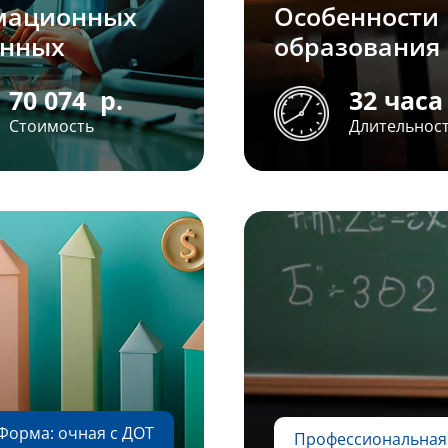
мационных
Особенности
анных
образования 
70 074
р.
32 часа
Стоимость
Длительнос
Форма: очная с ДОТ
Профессиональная