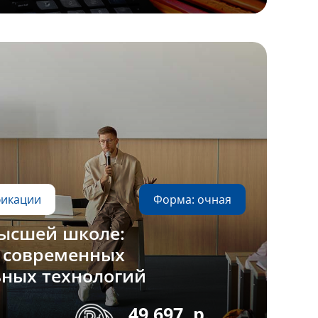
фикации
Форма: очная
высшей школе:
 современных
ьных технологий
49 697
р.