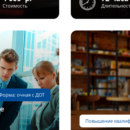
Стоимость
Длительнос
Форма: очная с ДОТ
е
Повышение квали