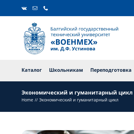
Skip
to
content
Каталог
Ш
Каталог
Школьникам
Переподготовка
Экономический и гуманитарный цикл
Home
Экономический и гуманитарный цикл