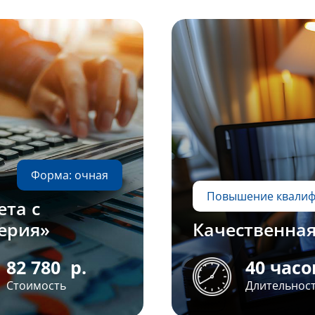
Форма: очная
Повышение квали
ета с
ерия»
Качественная
82 780
р.
40 часо
Стоимость
Длительнос