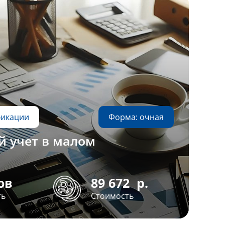
фикации
Форма: очная
й учет в малом
ов
89 672
р.
ть
Стоимость