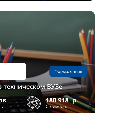
Форма: очная
в техническом ВУЗе
ов
180 918
р.
ть
Стоимость