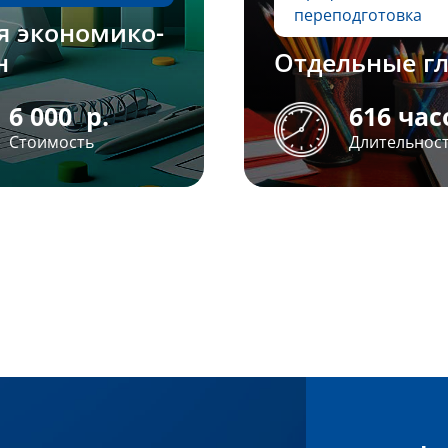
переподготовка
я экономико-
н
Отдельные г
6 000
р.
616 час
Стоимость
Длительнос