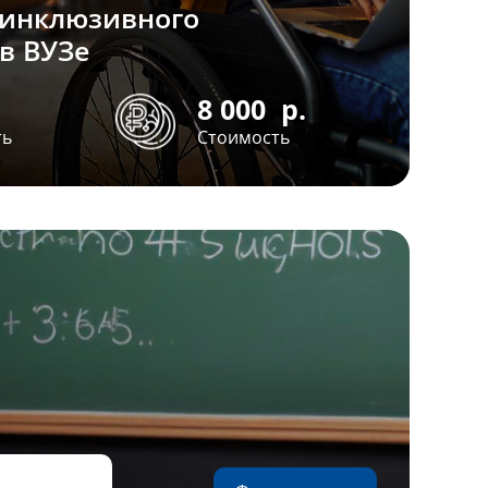
 инклюзивного
в ВУЗе
8 000
р.
ть
Стоимость