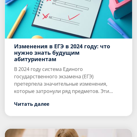
Изменения в ЕГЭ в 2024 году: что
нужно знать будущим
абитуриентам
В 2024 году система Единого
государственного экзамена (ЕГЭ)
претерпела значительные изменения,
которые затронули ряд предметов. Эти
Русский язык
изменения направлены на улучшение
Читать далее
Экзамен по русскому языку, который
объективности оценки знаний и
традиционно является одним […]
соответствие современным
образовательным стандартам. В этой статье
мы рассмотрим ключевые нововведения,
которые будут важны для всех, кто