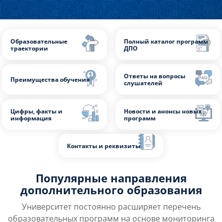
Подробнее
Образовательные
Полный каталог пр
траектории
ДПО
Ответы на вопросы
Преимущества обучения
слушателей
Цифры, факты и
Новости и анонсы н
Популярные направления
информация
программ
дополнительного образования
Университет постоянно расширяет перечень
Контакты и реквизиты
образовательных программ на основе мониторинга