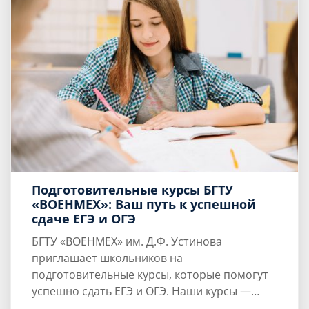
планирует сдавать ЕГЭ в этом году.
Подготовительные курсы БГТУ
«ВОЕНМЕХ»: Ваш путь к успешной
сдаче ЕГЭ и ОГЭ
БГТУ «ВОЕНМЕХ» им. Д.Ф. Устинова
приглашает школьников на
подготовительные курсы, которые помогут
успешно сдать ЕГЭ и ОГЭ. Наши курсы —
Почему выбирают нас?
одни из старейших в Санкт-Петербурге, и мы