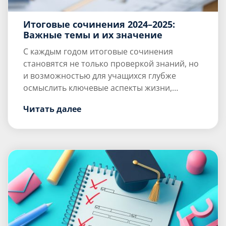
Итоговые сочинения 2024–2025:
Важные темы и их значение
С каждым годом итоговые сочинения
становятся не только проверкой знаний, но
и возможностью для учащихся глубже
осмыслить ключевые аспекты жизни,
Духовно-нравственные ориентиры
общества и культуры. Темы сочинений на
Читать далее
Одной из […]
2024–2025 годы охватывают широкий спектр
вопросов, которые побуждают молодых
людей размышлять о своих духовно-
нравственных ориентиров, роли семьи и
общества, а также взаимодействии человека
с природой и культурой.