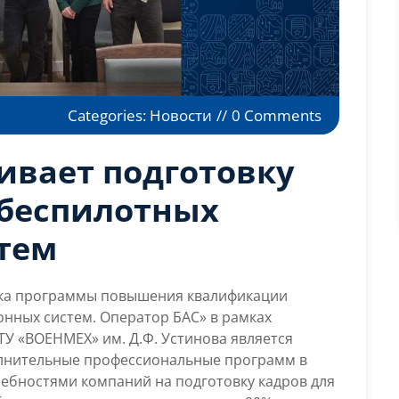
on
Categories:
Новости
//
0 Comments
ВОЕНМЕХ
обеспечив
ивает подготовку
подготовк
кадров
 беспилотных
в
тем
области
беспилот
авиацион
ока программы повышения квалификации
систем
нных систем. Оператор БАС» в рамках
ТУ «ВОЕНМЕХ» им. Д.Ф. Устинова является
лнительные профессиональные программ в
ребностями компаний на подготовку кадров для