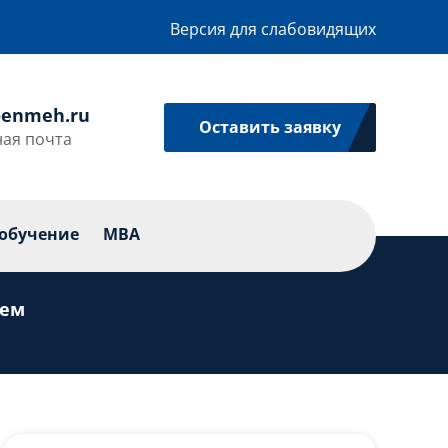
Версия для слабовидящих
enmeh.ru
Оставить заявку
ая почта
икации
Профессиональное обучение
MBA
обучение
MBA
тем