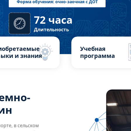
72 часа
Форма обучения: очно-заочная с ДОТ
Длительность
иобретаемые
Учебная
ыки и знания
программа
емно-
ин
орте, в сельском