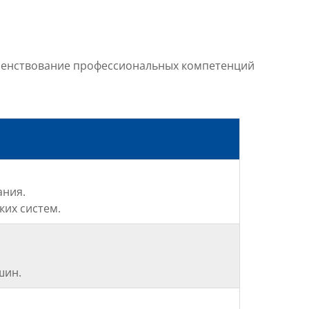
енствование профессиональных компетенций
ания.
их систем.
шин.