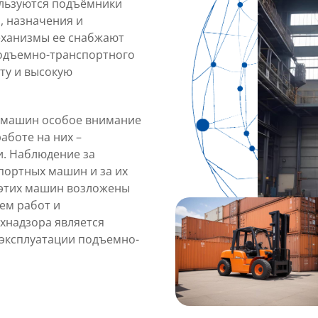
ользуются подъёмники
, назначения и
еханизмы ее снабжают
одъемно-транспортного
ту и высокую
 машин особое внимание
аботе на них –
. Наблюдение за
ортных машин и за их
 этих машин возложены
ем работ и
хнадзора является
 эксплуатации подъемно-