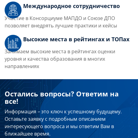
Международное сотрудничество
Участие в Консорциуме МАПДО и Союзе ДПО
позволяет внедрять лучшие практики и кейсы
Высокие места в рейтингах и ТОПах
Занимаем высокие места в рейтингах оценки
уровня и качества образования в многих
направлениях
Остались вопросы? Ответим на
все!
Информация – это ключ к успешному будущему.
Оставьте заявку с подробным описанием
интересующего вопроса и мы ответим Вам в
ближайшее время.