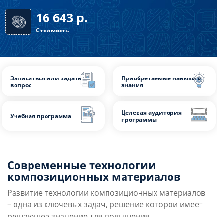
32 часа
Длительность
16 643
р.
Стоимость
Записаться или задать
Приобретаемые нав
вопрос
знания
Современные технологии
Целевая аудитория
композиционных материалов
Учебная программа
программы
Развитие технологии композиционных материалов
– одна из ключевых задач, решение которой имеет
решающее значение для повышения