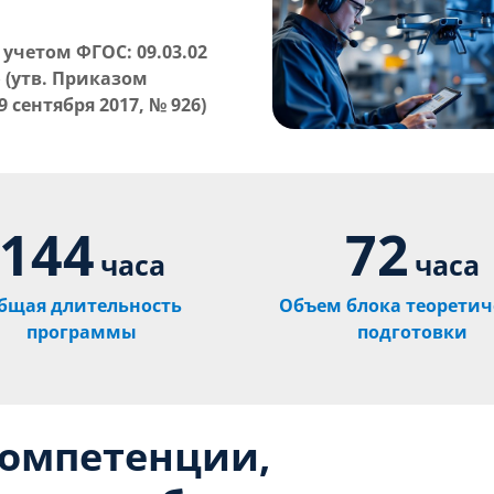
 учетом ФГОС:
09.03.02
(утв. Приказом
сентября 2017, № 926)
144
72
часа
часа
бщая длительность
Объем блока теоретич
программы
подготовки
компетенции,