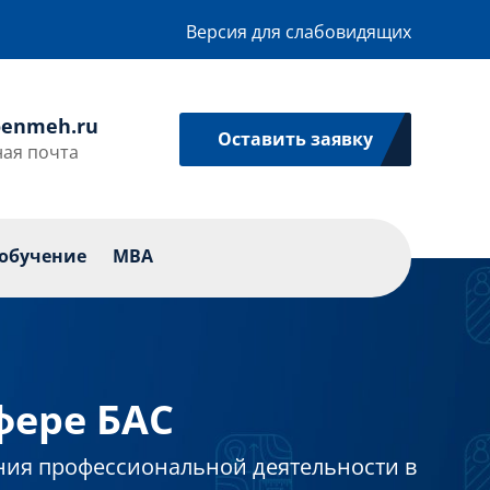
Версия для слабовидящих
enmeh.ru
Оставить заявку
ая почта
икации
Профессиональное обучение
MBA
обучение
MBA
фере БАС
ния профессиональной деятельности в