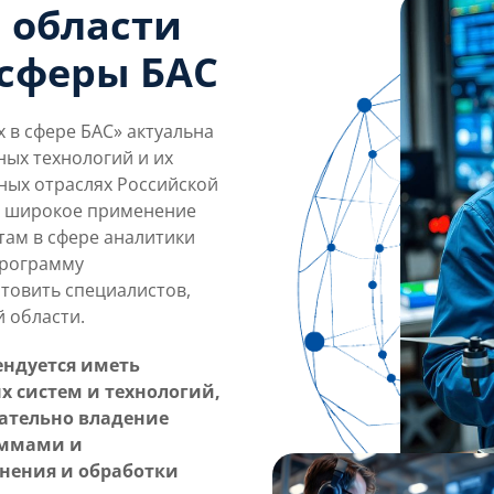
 области
сферы БАС
 в сфере БАС» актуальна
ных технологий и их
ных отраслях Российской
х широкое применение
там в сфере аналитики
программу
отовить специалистов,
 области.
ендуется иметь
 систем и технологий,
ательно владение
аммами и
нения и обработки