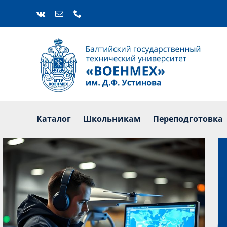
Skip
to
content
Каталог
Ш
Каталог
Школьникам
Переподготовка