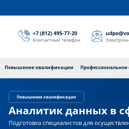
+7 (812) 495-77-20
udpo@vo
Контактный телефон
Электронн
кольникам
Переподготовка
Повышение квалиф
Повышение квалификации
Профессиональное 
Аналитик данных в с
Повышение квалификации
Подготовка специалистов для осуществле