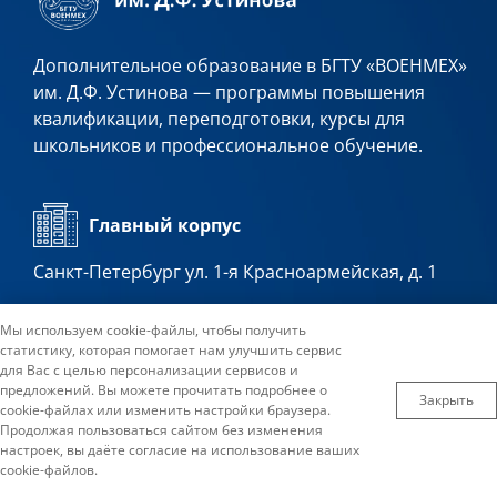
Дополнительное образование в БГТУ «ВОЕНМЕХ»
им. Д.Ф. Устинова — программы повышения
квалификации, переподготовки, курсы для
школьников и профессиональное обучение.
Главный корпус
Санкт-Петербург ул. 1-я Красноармейская, д. 1
Мы используем cookie-файлы, чтобы получить
Лабораторный корпус
статистику, которая помогает нам улучшить сервис
для Вас с целью персонализации сервисов и
Санкт-Петербург, ул. 1-я Красноармейская, д. 13
предложений. Вы можете прочитать подробнее о
Закрыть
cookie-файлах или изменить настройки браузера.
Продолжая пользоваться сайтом без изменения
настроек, вы даёте согласие на использование ваших
Контактный телефон
cookie-файлов.