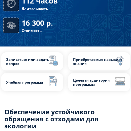
Форма обучения: очная с ДОТ
112 часов
Длительность
16 300
р.
Записаться или задать
Приобретаемые нав
Стоимость
вопрос
знания
Обеспечение устойчивого
обращения с отходами для
Целевая аудитория
Учебная программа
программы
экологии