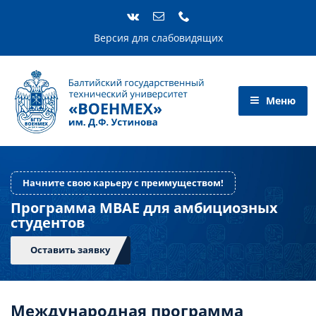
Skip
to
content
Версия для слабовидящих
Начните свою карьеру с преимуществом!
Программа MBAE для амбициозных
студентов
Международная программа
Оставить заявку