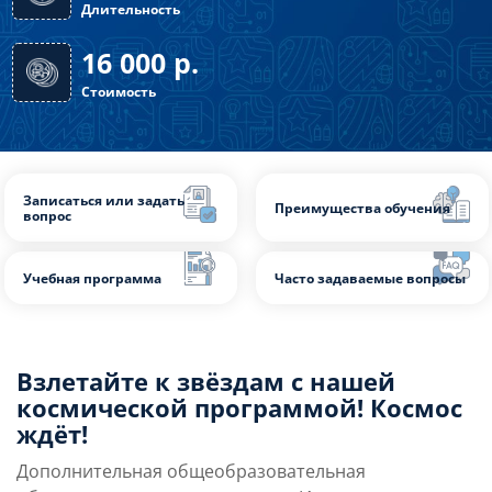
Форма обучения: очная
32 часа
Длительность
16 000
р.
Стоимость
Записаться или задать
Преимущества обуч
вопрос
Взлетайте к звёздам с нашей
космической программой! Космос
Учебная программа
Часто задаваемые в
ждёт!
Дополнительная общеобразовательная