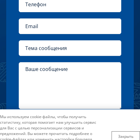
Общеразвивающая программа
Нажимая на кнопку «Отправить» Вы
Мы используем cookie-файлы, чтобы получить
статистику, которая помогает нам улучшить сервис
соглашаетесь с условиями
для Вас с целью персонализации сервисов и
Форма: очная
Пользовательского соглашения
предложений. Вы можете прочитать подробнее о
Закрыть
cookie-файлах или изменить настройки браузера.