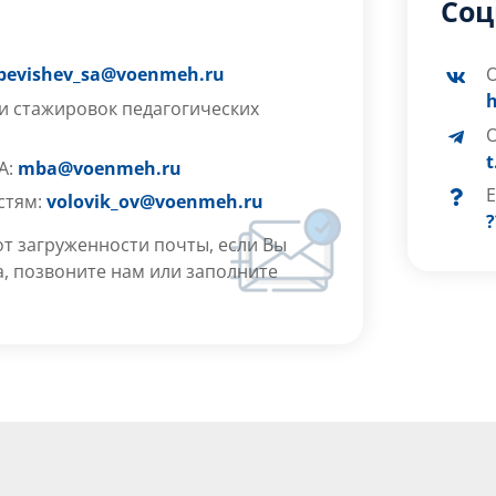
Соц
pevishev_sa@voenmeh.ru
О
h
и стажировок педагогических
A:
mba@voenmeh.ru
Е
стям:
volovik_ov@voenmeh.ru
?
т загруженности почты, если Вы
а, позвоните нам или заполните