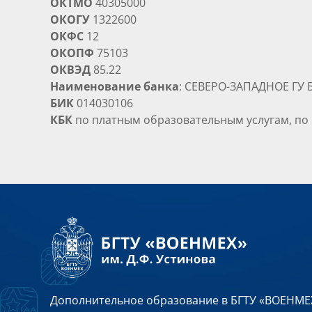
ОКТМО
40305000
ОКОГУ
1322600
ОКФС
12
ОКОПФ
75103
ОКВЭД
85.22
Наименование банка
: СЕВЕРО-ЗАПАДНОЕ ГУ Б
БИК
014030106
КБК
по платным образовательным услугам, по
Дополнительное образование в БГТУ «ВОЕНМЕХ