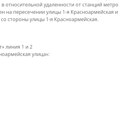
3, в относительной удаленности от станций метро
ен на пересечении улицы 1-я Красноармейская и
 со стороны улицы 1-я Красноармейская.
» линия 1 и 2
сноармейская улица
»
: