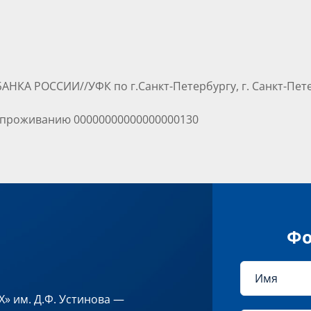
АНКА РОССИИ//УФК по г.Санкт-Петербургу, г. Санкт-Пет
 проживанию 00000000000000000130
Фо
» им. Д.Ф. Устинова —