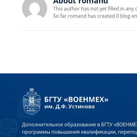
About
romand
This author has not yet filled in any d
So far romand has created 0 blog en
Дополнительное образование в БГТУ «ВОЕНМЕХ
программы повышения квалификации, перепод