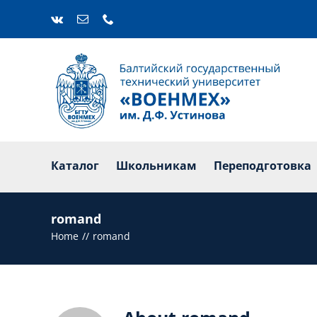
Skip
to
content
Каталог
Ш
Каталог
Школьникам
Переподготовка
romand
Home
romand