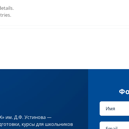
etails.
tries.
Фо
» им. Д.Ф. Устинова —
готовки, курсы для школьников